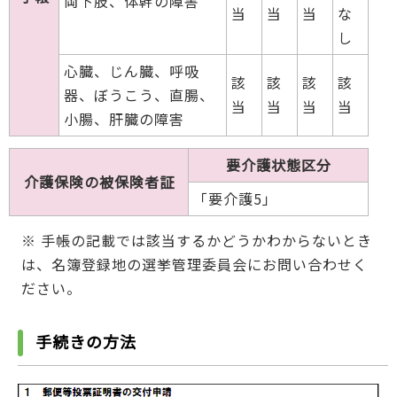
両下肢、体幹の障害
当
当
当
な
し
心臓、じん臓、呼吸
該
該
該
該
器、ぼうこう、直腸、
当
当
当
当
小腸、肝臓の障害
要介護状態区分
介護保険の被保険者証
「要介護5」
※ 手帳の記載では該当するかどうかわからないとき
は、名簿登録地の選挙管理委員会にお問い合わせく
ださい。
手続きの方法