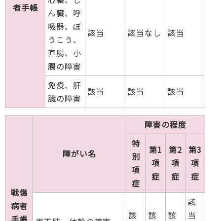
者手帳
ん臓、呼
吸器、ぼ
該当
該当なし
該当
うこう、
直腸、小
腸の障害
免疫、肝
該当
該当
該当
臓の障害
障害の程度
特
第1
第2
第3
障がい名
別
項
項
項
項
症
症
症
症
戦傷
該
病者
該
該
該
当
手帳