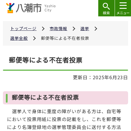
こ
の
ペ
ー
トップページ
市政情報
選挙
ジ
選挙全般
郵便等による不在者投票
の
先
本
郵便等による不在者投票
頭
文
で
こ
す
更新日：2025年6月23日
こ
か
ら
郵便等による不在者投票
選挙人で身体に重度の障がいがある方は、自宅等
において投票用紙に投票の記載をし、これを郵便等
により名簿登録地の選挙管理委員会に送付する方法