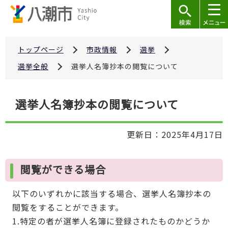
こ
の
ペ
ー
トップページ
市政情報
選挙
ジ
選挙全般
選挙人名簿抄本の閲覧について
の
先
本
選挙人名簿抄本の閲覧について
頭
文
で
こ
す
更新日：2025年4月17日
こ
か
ら
閲覧ができる場合
以下のいずれかに該当する場合、選挙人名簿抄本の
閲覧をすることができます。
1.特定の者が選挙人名簿に登録されたものかどうか