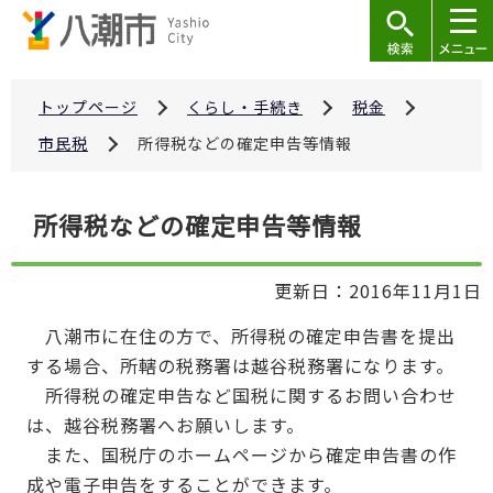
こ
の
ペ
ー
トップページ
くらし・手続き
税金
ジ
市民税
所得税などの確定申告等情報
の
先
本
所得税などの確定申告等情報
頭
文
で
こ
す
更新日：2016年11月1日
こ
か
八潮市に在住の方で、所得税の確定申告書を提出
ら
する場合、所轄の税務署は越谷税務署になります。
所得税の確定申告など国税に関するお問い合わせ
は、越谷税務署へお願いします。
また、国税庁のホームページから確定申告書の作
成や電子申告をすることができます。