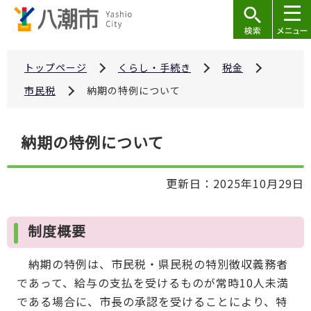
こ
の
ペ
ー
トップページ
くらし・手続き
税金
ジ
市民税
納期の特例について
の
先
本
納期の特例について
頭
文
で
こ
す
更新日：2025年10月29日
こ
か
ら
制度概要
納期の特例は、市民税・県民税の特別徴収義務者
であって、給与の支払を受けるものが常時10人未満
である場合に、市長の承認を受けることにより、特