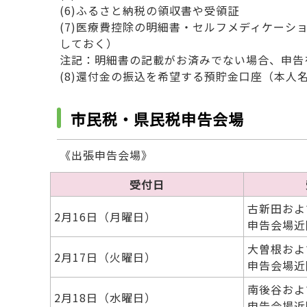
(6)ふるさと納税の領収書や受領証
(7)医療費控除の明細書・セルフメディケー
しておく）
注記：明細書の記載がお済みでない場合、申告
(8)還付金の振込を希望する預貯金口座（本人
市民税・県民税申告会場
《出張申告会場》
受付日
古新田およ
2月16日（月曜日）
申告会場近
大曽根およ
2月17日（火曜日）
申告会場近
南後谷およ
2月18日（水曜日）
申告会場近