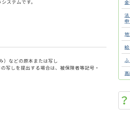
うシステムです。
金
法
申
地
給
ふ
のみ）などの原本または写し
書の写しを提出する場合は、被保険者等記号・
高