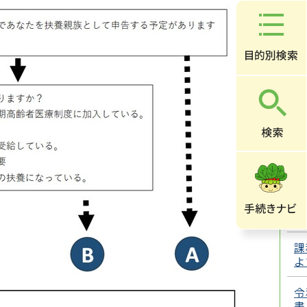
新
の
申
市
ど
法
納
て
納
場
い
課
よ
令
書