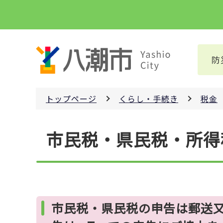
こ
の
ペ
ー
防
ジ
の
先
トップページ
くらし・手続き
税金
頭
で
本
す
市民税・県民税・所得
文
こ
こ
か
ら
市民税・県民税の申告は郵送又