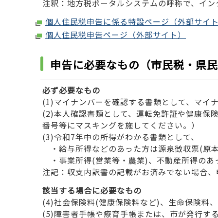
注釈：地方税ポータルシステムの呼称で、イン
個人住民税申告に係る特設ページ（外部サイ
個人住民税申告ページ（外部サイト）
申告に必要なもの（市民税・県民
必ず必要なもの
(1)マイナンバーを確認する書類として、マ
(2)本人確認書類として、運転免許証や健康
番号等にマスキングを施してください。）
(3)令和7年中の所得がわかる書類として、
・給与所得などのあった方は源泉徴収票(原本
・事業所得(営業等・農業)、不動産所得のあ
注記：収支内訳書の記載がお済みでない場合、
該当する場合に必要なもの
(4)社会保険料(健康保険料など)、生命保険
(5)障害者手帳や療育手帳または、市が発行す