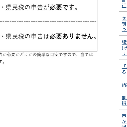
行
セ
制
つ
課
(
サ
「
る
納
個
指
市
か