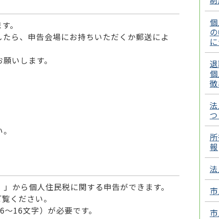
制
個
ます。
の
したら、申告会場にお持ちいただくか郵送によ
に
をお願いします。
退
個
徴
法
つ
い。
所
報
法
）」から個人住民税に関する申告ができます。
市
ご覧ください。
～16文字）が必要です。
市