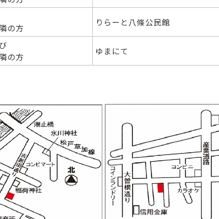
りらーと八條公民館
隣の方
び
ゆまにて
隣の方