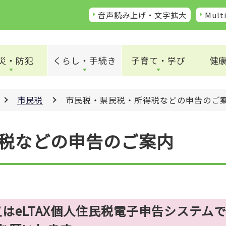
音声読み上げ・文字拡大
Multi
災・防犯
くらし・手続き
子育て・学び
健
市民税
市民税・県民税・所得税などの申告のご
税などの申告のご案内
はeLTAX個人住民税電子申告システム