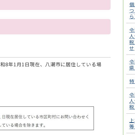
個
つ
ら
令
人
税
せ
令
和8年1月1日現在、八潮市に居住している場
県
特
令
人
税
上
等