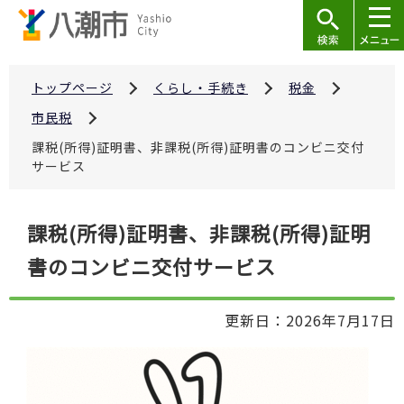
こ
の
ペ
ー
トップページ
くらし・手続き
税金
ジ
市民税
の
課税(所得)証明書、非課税(所得)証明書のコンビニ交付
先
サービス
頭
で
本
課税(所得)証明書、非課税(所得)証明
す
文
書のコンビニ交付サービス
こ
こ
か
更新日：2026年7月17日
ら