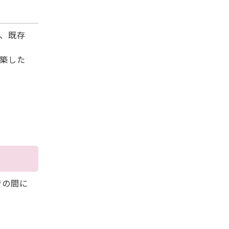
、既存
新築した
での間に