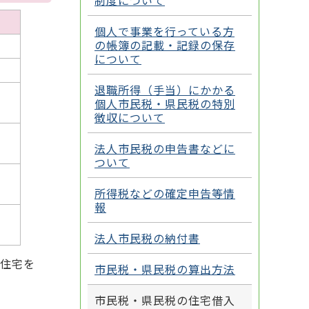
制度について
個人で事業を行っている方
の帳簿の記載・記録の保存
について
退職所得（手当）にかかる
個人市民税・県民税の特別
徴収について
法人市民税の申告書などに
ついて
所得税などの確定申告等情
報
法人市民税の納付書
合住宅を
市民税・県民税の算出方法
市民税・県民税の住宅借入