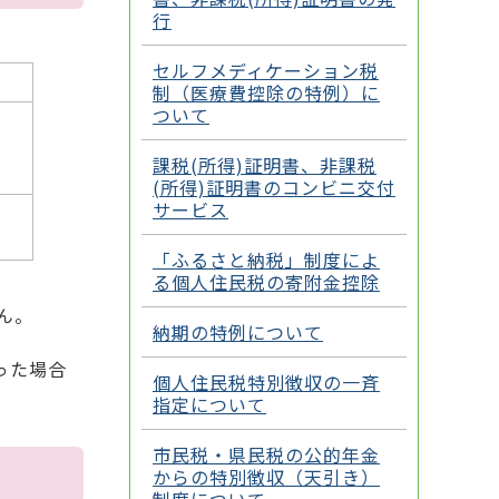
行
セルフメディケーション税
制（医療費控除の特例）に
ついて
課税(所得)証明書、非課税
(所得)証明書のコンビニ交付
サービス
「ふるさと納税」制度によ
る個人住民税の寄附金控除
ん。
納期の特例について
った場合
個人住民税特別徴収の一斉
指定について
市民税・県民税の公的年金
からの特別徴収（天引き）