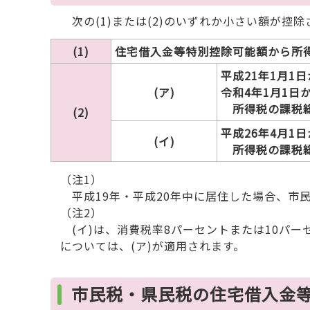
次の(1)または(2)のいずれか小さい額が控除
(1)
住宅借入金等特別控除可能額から所
平成21年1月1
(ア)
令和4年1月1日
所得税の課税総所
(2)
平成26年4月1
(イ)
所得税の課税総所
（注1）
平成19年・平成20年中に居住した場合、市
（注2）
(イ)は、消費税率8パーセントまたは10パー
については、(ア)が適用されます。
市民税・県民税の住宅借入金