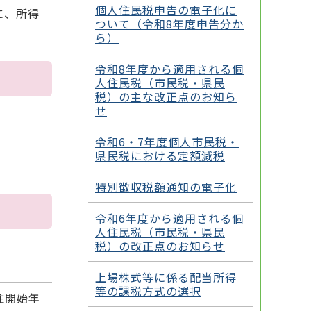
個人住民税申告の電子化に
に、所得
ついて（令和8年度申告分か
ら）
令和8年度から適用される個
人住民税（市民税・県民
税）の主な改正点のお知ら
せ
令和6・7年度個人市民税・
県民税における定額減税
特別徴収税額通知の電子化
令和6年度から適用される個
人住民税（市民税・県民
税）の改正点のお知らせ
上場株式等に係る配当所得
等の課税方式の選択
住開始年