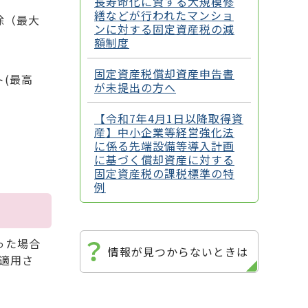
長寿命化に資する大規模修
繕などが行われたマンショ
除（最大
ンに対する固定資産税の減
額制度
固定資産税償却資産申告書
(最高
が未提出の方へ
【令和7年4月1日以降取得資
産】中小企業等経営強化法
に係る先端設備等導入計画
に基づく償却資産に対する
固定資産税の課税標準の特
例
った場合
情報が見つからないときは
が適用さ