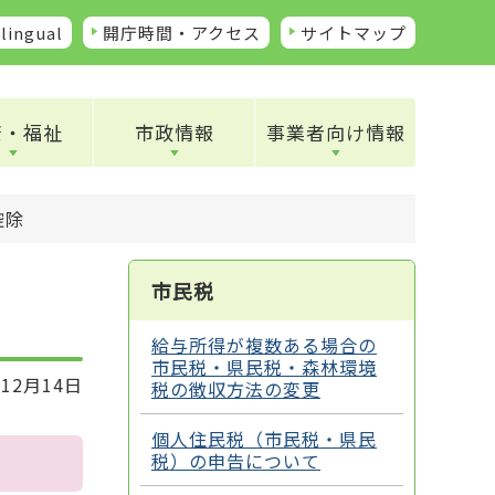
lingual
開庁時間・アクセス
サイトマップ
康・福祉
市政情報
事業者向け情報
控除
市民税
給与所得が複数ある場合の
市民税・県民税・森林環境
12月14日
税の徴収方法の変更
個人住民税（市民税・県民
税）の申告について