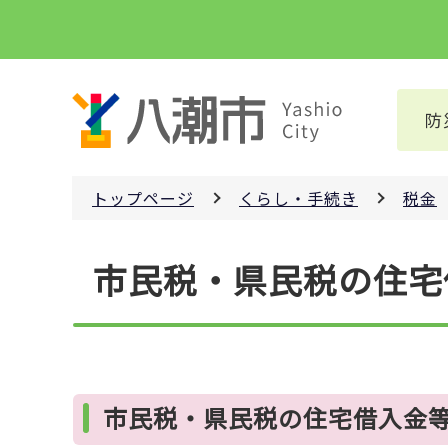
こ
の
ペ
ー
防
ジ
の
先
トップページ
くらし・手続き
税金
頭
で
本
す
市民税・県民税の住宅
文
こ
こ
か
ら
市民税・県民税の住宅借入金