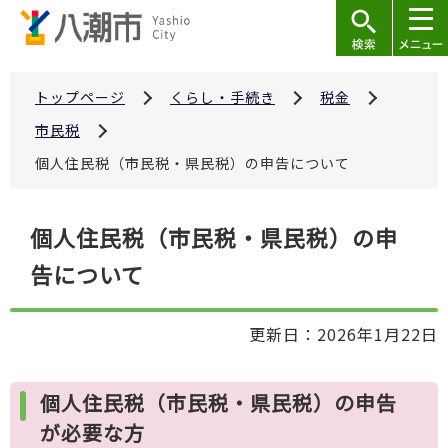
こ
の
ペ
ー
トップページ
くらし・手続き
税金
ジ
市民税
の
個人住民税（市民税・県民税）の申告について
先
頭
本
で
個人住民税（市民税・県民税）の申
文
す
告について
こ
こ
か
更新日：2026年1月22日
ら
個人住民税（市民税・県民税）の申告
が必要な方