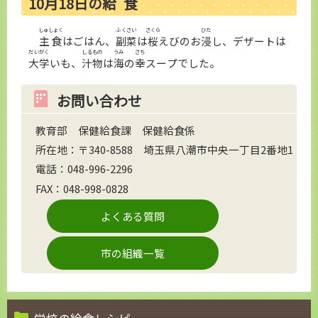
10
月
18
日
の
給食
しゅしょく
ふくさい
さくら
ひた
主食
はごはん、
副菜
は
桜
えびのお
浸
し、デザートは
だいがく
しるもの
うみ
さち
大学
いも、
汁物
は
海
の
幸
スープでした。
お問い合わせ
教育部 保健給食課 保健給食係
所在地：〒340-8588 埼玉県八潮市中央一丁目2番地1
電話：048-996-2296
FAX：048-998-0828
よくある質問
市の組織一覧