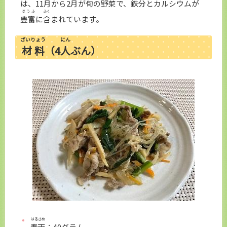
は、11
月
から2
月
が
旬
の
野菜
で、
鉄分
とカルシウムが
ほうふ
ふく
豊富
に
含
まれています。
ざいりょう
にん
材料
（4
人
ぶん）
はるさめ
春雨
：40グラム