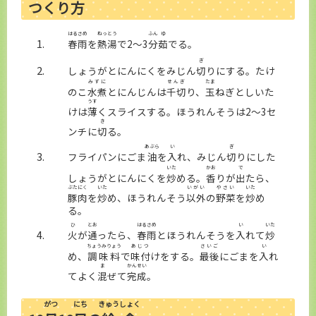
つくり
方
はるさめ
ねっとう
ふん
ゆ
春雨
を
熱湯
で2～3
分
茹
でる。
ぎ
しょうがとにんにくをみじん
切
りにする。たけ
みずに
せんぎ
たま
のこ
水煮
とにんじんは
千切
り、
玉
ねぎとしいた
うす
けは
薄
くスライスする。ほうれんそうは2～3セ
き
ンチに
切
る。
あぶら
い
ぎ
フライパンにごま
油
を
入
れ、みじん
切
りにした
いた
かお
で
しょうがとにんにくを
炒
める。
香
りが
出
たら、
ぶたにく
いた
いがい
やさい
いた
豚肉
を
炒
め、ほうれんそう
以外
の
野菜
を
炒
め
る。
ひ
とお
はるさめ
い
いた
火
が
通
ったら、
春雨
とほうれんそうを
入
れて
炒
ちょうみりょう
あじつ
さいご
い
め、
調味料
で
味付
けをする。
最後
にごまを
入
れ
ま
かんせい
てよく
混
ぜて
完成
。
がつ
にち
きゅうしょく