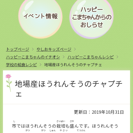
トップページ
やしおキッズページ
ハッピーこまちゃんのイチオシ
ハッピーこまちゃんレシピ
学校の給食レシピ
地場産ほうれんそうのチャプチェ
地場産ほうれんそうのチャプチ
ェ
更新日：2019年10月31日
し
さいばい
さか
市
ではほうれんそうの
栽培
も
盛
んです。ほうれんそう
がつ
がつ
しゅん
やさい
てつぶん