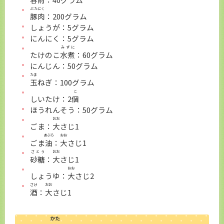
ぶたにく
豚肉
：200グラム
しょうが：5グラム
にんにく：5グラム
みずに
たけのこ
水煮
：60グラム
にんじん：50グラム
たま
玉
ねぎ：100グラム
こ
しいたけ：2
個
ほうれんそう：50グラム
おお
ごま：
大
さじ1
あぶら
おお
ごま
油
：
大
さじ1
さとう
おお
砂糖
：
大
さじ1
おお
しょうゆ：
大
さじ2
さけ
おお
酒
：
大
さじ1
かた