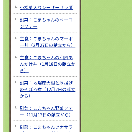
小松菜入りシーザーサラダ
副菜：こまちゃんのベーコ
ンソテー
主食：こまちゃんのマーボ
ー丼（2月27日の献立から）
主食：こまちゃんの和風あ
んかけ丼（1月18日の献立か
ら）
副菜：地場産大根と厚揚げ
のそぼろ煮（12月7日の献立
から）
副菜：こまちゃん野菜ソテ
ー（11月13日の献立から）
副菜：こまちゃんツナサラ