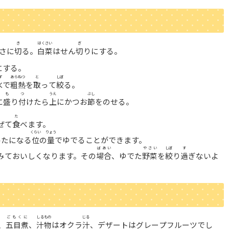
き
はくさい
ぎ
さに
切
る。
白菜
はせん
切
りにする。
にする。
ず
あらねつ
と
しぼ
水
で
粗熱
を
取
って
絞
る。
も
つ
うえ
ぶし
に
盛
り
付
けたら
上
にかつお
節
をのせる。
た
ぜて
食
べます。
くらい
りょう
ひたになる
位
の
量
でゆでることができます。
ばあい
やさい
しぼ
す
みておいしくなります。その
場合
、ゆでた
野菜
を
絞
り
過
ぎないよ
ごもくに
しるもの
じる
、
五目煮
、
汁物
はオクラ
汁
、デザートはグレープフルーツでし