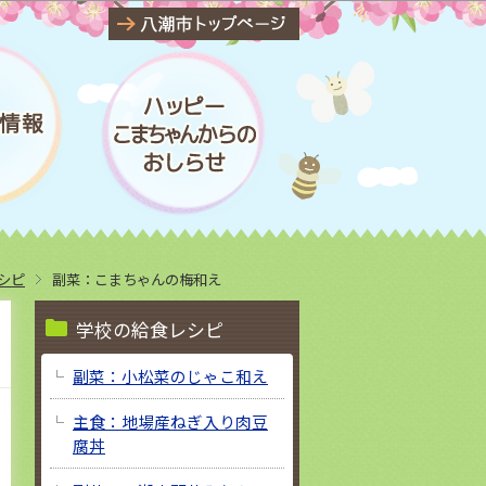
シピ
副菜：こまちゃんの梅和え
学校の給食レシピ
副菜：小松菜のじゃこ和え
主食：地場産ねぎ入り肉豆
腐丼