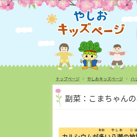
トップページ
やしおキッズページ
ハ
副菜：こまちゃんの
おお
やしお
じ
カルシウムが
多
い
八潮
の
地