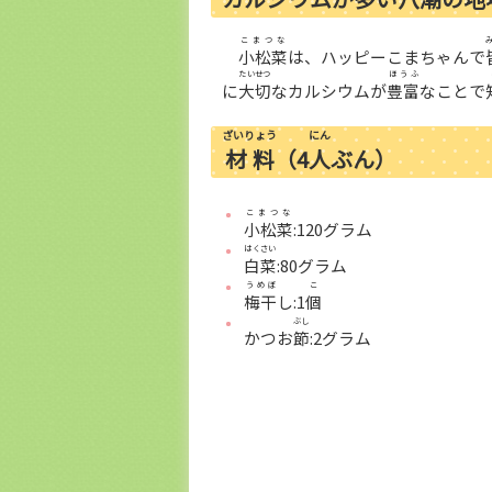
こまつな
小松菜
は、ハッピーこまちゃんで
たいせつ
ほうふ
に
大切
なカルシウムが
豊富
なことで
ざいりょう
にん
材料
（4
人
ぶん）
こまつな
小松菜
:120グラム
はくさい
白菜
:80グラム
うめぼ
こ
梅干
し:1
個
ぶし
かつお
節
:2グラム