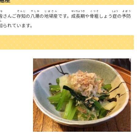
みな
ぞんじ
やしお
じばさん
せいちょうき
こつそ
しょう
よぼう
皆
さんご
存知
の
八潮
の
地場産
です。
成長期
や
骨粗
しょう
症
の
予防
し
知
られています。