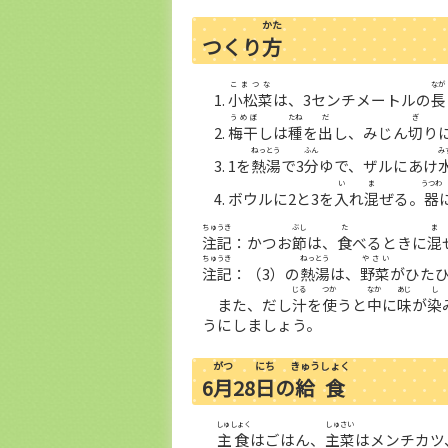
かた
つくり
方
こまつな
なが
小松菜
は、3センチメートルの
長
うめぼ
たね
だ
ぎ
梅干
しは
種
を
出
し、みじん
切
り
ねっとう
ふん
み
1を
熱湯
で3
分
ゆで、ザルにあけ
い
ま
うつわ
ボウルに2と3を
入
れ
混
ぜる。
器
ちゅうき
ぶし
た
ま
注記
：かつお
節
は、
食
べるときに
混
ちゅうき
ねっとう
やさい
注記
：（3）の
熱湯
は、
野菜
がひた
じる
つか
なか
あじ
し
また、だし
汁
を
使
うと
中
に
味
が
染
うにしましょう。
がつ
にち
きゅうしょく
6
月
28
日
の
給食
しゅしょく
しゅさい
主食
はごはん、
主菜
はメンチカツ