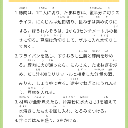
ぶたにく
くちだい
き
たてはんぶん
き
豚肉
は、1
口大
に
切
り、たまねぎは、
縦半分
に
切
りス
たんざく
ぎ
なが
なな
ぎ
ライス、にんじんは
短冊
切
り、
長
ねぎは
斜
め
切
りに
なが
する。ほうれんそうは、2から3センチメートルの
長
き
とうふ
かくぎ
い
みずき
さに
切
る。
豆腐
は
角切
りして、ザルに
入
れ
水切
りし
ておく。
ねっ
しょうが
ぶたにく
いた
フライパンを
熱
し、すりおろし
生姜
と
豚肉
を
炒
め
ぶたにく
ひ
とお
いた
る。
豚肉
に
火
が
通
ったら、にんじん、たまねぎを
炒
じる
してい
ぶんりょう
さけ
め、だし
汁
400ミリリットルと
指定
した
分量
の
酒
、
に
とちゅう
みりん、しょうゆで
煮
る。
途中
でねぎとほうれんそ
とうふ
い
う、
豆腐
を
入
れる。
ざいりょう
ぜんぶ
に
かたくりこ
みず
おお
くわ
材料
が
全部
煮
えたら、
片栗粉
に
水
大
さじ1を
加
えて
みずと
まわ
い
水溶
きしたものを
回
し
入
れ、とろみをつける。
どん
も
丼
にごはんを
盛
り、3をかける。