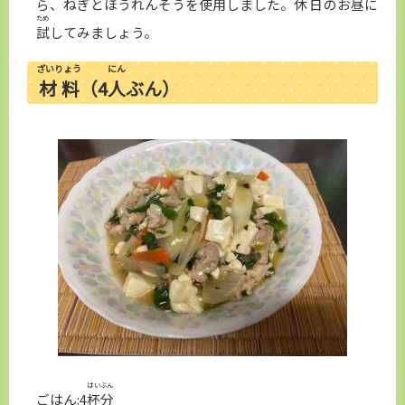
ら、ねぎとほうれんそうを
使用
しました。
休日
のお
昼
に
ため
試
してみましょう。
ざいりょう
にん
材料
（4
人
ぶん）
はいぶん
ごはん:4
杯分