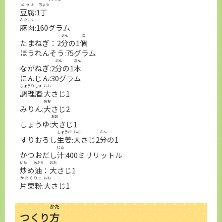
とうふ
ちょう
豆腐
:1
丁
ぶたにく
豚肉
:160グラム
ぶん
こ
たまねぎ：2
分
の1
個
ほうれんそう:75グラム
ぶん
ぽん
ながねぎ:2
分
の1
本
にんじん:30グラム
ちょうりしゅ
おお
調理酒
:
大
さじ1
おお
みりん:
大
さじ2
おお
しょうゆ:
大
さじ1
しょうが
おお
ぶん
すりおろし
生姜
:
大
さじ2
分
の1
じる
かつおだし
汁
:400ミリリットル
いた
あぶら
おお
炒
め
油
：
大
さじ1
かたくりこ
おお
片栗粉
:
大
さじ1
かた
つくり
方