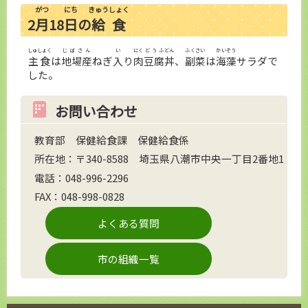
がつ
にち
きゅうしょく
2
月
18
日
の
給食
しゅしょく
じばさん
い
にく
どうふ
どん
ふくさい
かいそう
主食
は
地場産
ねぎ
入
り
肉
豆腐
丼
、
副菜
は
海藻
サラダで
した。
お問い合わせ
教育部 保健給食課 保健給食係
所在地：〒340-8588 埼玉県八潮市中央一丁目2番地1
電話：048-996-2296
FAX：048-998-0828
よくある質問
市の組織一覧