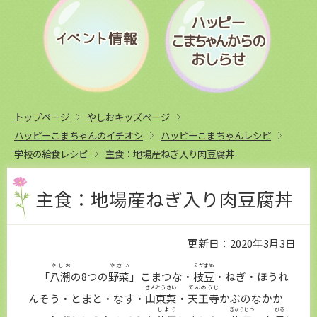
トップページ
やしおキッズページ
ハッピーこまちゃんのイチオシ
ハッピーこまちゃんレシピ
学校の給食レシピ
主食：地場産ねぎ入り肉豆腐丼
主食：地場産ねぎ入り肉豆腐丼
更新日：2020年3月3日
やしお
やさい
えだまめ
「
八潮
の8つの
野菜
」こまつな・
枝豆
・ねぎ・ほうれ
さんとうさい
てんのうじ
んそう・とまと・なす・
山東菜
・
天王寺
かぶのなかか
しよう
きゅうじつ
ひる