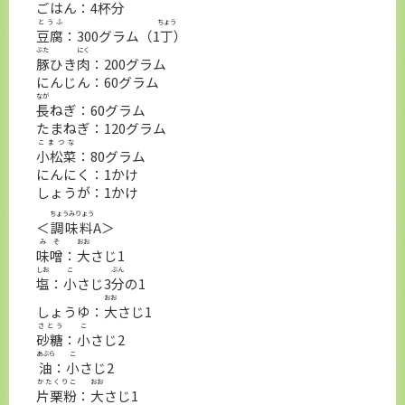
ごはん：4
杯分
とうふ
ちょう
豆腐
：300グラム（1
丁
）
ぶた
にく
豚
ひき
肉
：200グラム
にんじん：60グラム
なが
長
ねぎ：60グラム
たまねぎ：120グラム
こまつな
小松菜
：80グラム
にんにく：1かけ
しょうが：1かけ
ちょうみりょう
＜
調味料
A＞
みそ
おお
味噌
：
大
さじ1
しお
こ
ぶん
塩
：
小
さじ3
分
の1
おお
しょうゆ：
大
さじ1
さとう
こ
砂糖
：
小
さじ2
あぶら
こ
油
：
小
さじ2
かたくりこ
おお
片栗粉
：
大
さじ1