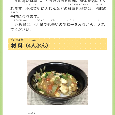
冬
の
寒
い
時期
は、とろみのある
料理
が
身体
を
温
めてく
こまつな
りょくおうしょくやさい
かぜ
れます。
小松菜
やにんじんなどの
緑黄色野菜
は、
風邪
の
よぼう
予防
になります。
とうばんじゃん
しょうりょう
から
ようす
い
豆板醤
は、
少量
でも
辛
いので
様子
をみながら、
入
れ
てください。
ざいりょう
にん
材料
（4
人
ぶん）
はいぶん