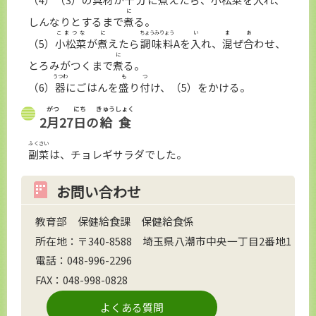
に
しんなりとするまで
煮
る。
こまつな
に
ちょうみりょう
い
ま
あ
（5）
小松菜
が
煮
えたら
調味料
Aを
入
れ、
混
ぜ
合
わせ、
に
とろみがつくまで
煮
る。
うつわ
も
つ
（6）
器
にごはんを
盛
り
付
け、（5）をかける。
がつ
にち
きゅうしょく
2
月
27
日
の
給食
ふくさい
副菜
は、チョレギサラダでした。
お問い合わせ
教育部 保健給食課 保健給食係
所在地：〒340-8588 埼玉県八潮市中央一丁目2番地1
電話：048-996-2296
FAX：048-998-0828
よくある質問