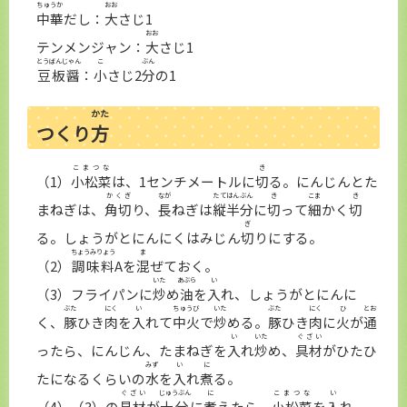
ちゅうか
おお
中華
だし：
大
さじ1
おお
テンメンジャン：
大
さじ1
とうばんじゃん
こ
ぶん
豆板醤
：
小
さじ2
分
の1
かた
つくり
方
こまつな
き
（1）
小松菜
は、1センチメートルに
切
る。にんじんとた
かくぎ
なが
たてはんぶん
き
こま
き
まねぎは、
角切
り、
長
ねぎは
縦半分
に
切
って
細
かく
切
ぎ
る。しょうがとにんにくはみじん
切
りにする。
ちょうみりょう
ま
（2）
調味料
Aを
混
ぜておく。
いた
あぶら
い
（3）フライパンに
炒
め
油
を
入
れ、しょうがとにんに
ぶた
にく
い
ちゅうび
いた
ぶた
にく
ひ
とお
く、
豚
ひき
肉
を
入
れて
中火
で
炒
める。
豚
ひき
肉
に
火
が
通
い
いた
ぐざい
ったら、にんじん、たまねぎを
入
れ
炒
め、
具材
がひたひ
みず
い
に
たになるくらいの
水
を
入
れ
煮
る。
ぐざい
じゅうぶん
に
こまつな
い
（4）（3）の
具材
が
十分
に
煮
えたら、
小松菜
を
入
れ、