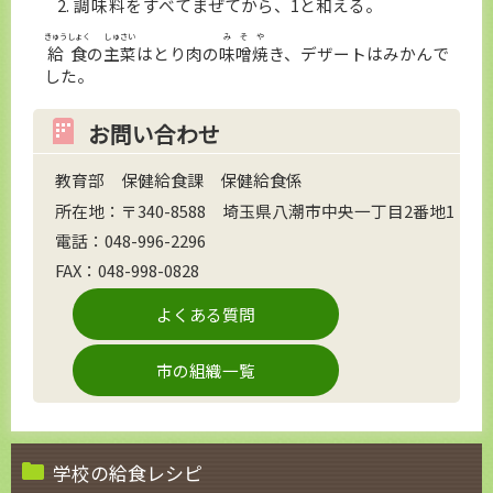
調味料
をすべてまぜてから、1と
和
える。
きゅうしょく
しゅさい
みそ
や
給食
の
主菜
はとり肉の
味噌
焼
き、デザートはみかんで
した。
お問い合わせ
教育部 保健給食課 保健給食係
所在地：〒340-8588 埼玉県八潮市中央一丁目2番地1
電話：048-996-2296
FAX：048-998-0828
よくある質問
市の組織一覧
学校の給食レシピ